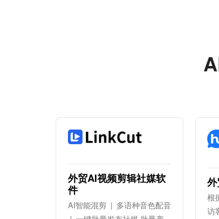
A
外贸AI视频剪辑社媒软
外
件
根
AI智能混剪 | 多语种音色配音
访
| 一键批量发布社媒 批量产