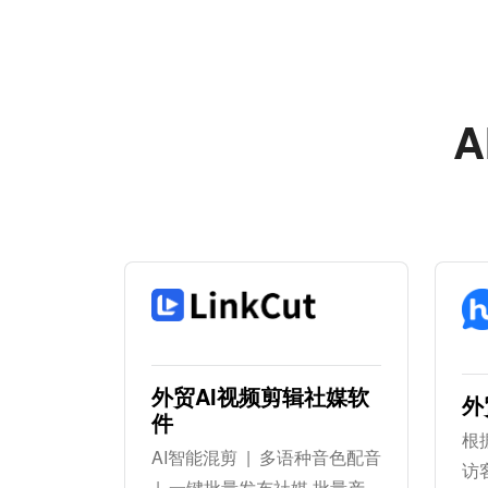
A
外贸AI视频剪辑社媒软
外
件
根
AI智能混剪 | 多语种音色配音
访
| 一键批量发布社媒 批量产