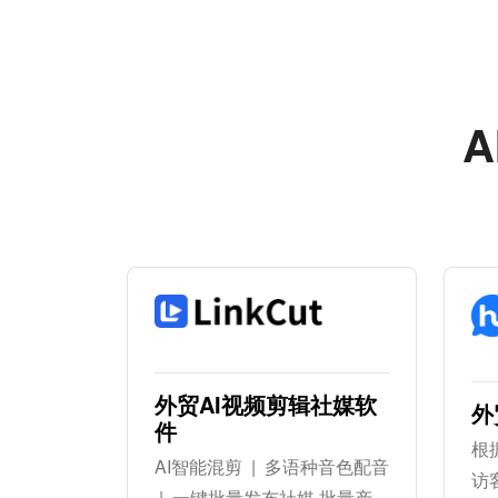
A
外贸AI视频剪辑社媒软
外
件
根
AI智能混剪 | 多语种音色配音
访
| 一键批量发布社媒 批量产