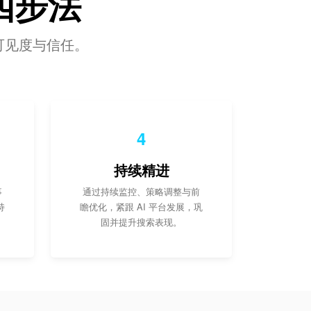
四步法
立可见度与信任。
4
持续精进
事
通过持续监控、策略调整与前
持
瞻优化，紧跟 AI 平台发展，巩
固并提升搜索表现。